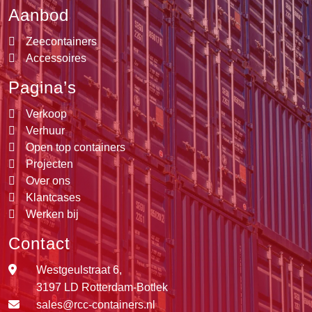
Aanbod
Zeecontainers
Accessoires
Pagina’s
Verkoop
Verhuur
Open top containers
Projecten
Over ons
Klantcases
Werken bij
Contact
Westgeulstraat 6,
3197 LD Rotterdam-Botlek
sales@rcc-containers.nl